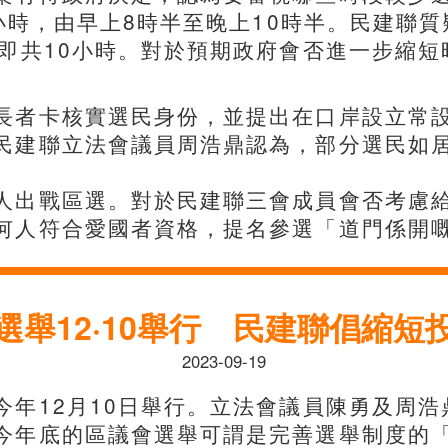
4小時，由早上8時半至晚上10時半。民建聯
，即共10小時。對於預期政府會否進一步縮
長者卡核實選民身份，並提出在口岸設立常
民建聯立法會議員周浩鼎認為，部分選民如
人出戰區選。對於民建聯三會成員會否考慮
何人符合愛國者資格，提名參選「道門係開
選舉12·10舉行 民建聯倡縮短
2023-09-19
年12月10日舉行。立法會議員陳勇及周浩
今年底的區議會選舉可謂是完善選舉制度的