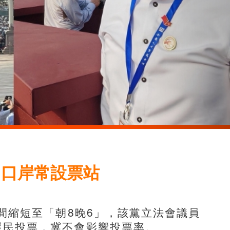
 口岸常設票站
間縮短至「朝8晚6」，該黨立法會議員
選民投票，冀不會影響投票率。