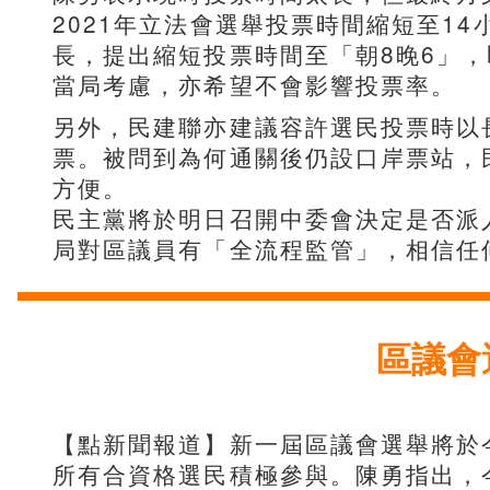
2021年立法會選舉投票時間縮短至1
長，提出縮短投票時間至「朝8晚6」
當局考慮，亦希望不會影響投票率。
另外，民建聯亦建議容許選民投票時以
票。被問到為何通關後仍設口岸票站，
方便。
民主黨將於明日召開中委會決定是否派
局對區議員有「全流程監管」，相信任
區議會
【點新聞報道】新一屆區議會選舉將於今
所有合資格選民積極參與。陳勇指出，