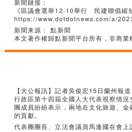
新聞鏈接：
《區議會選舉12·10舉行 民建聯倡縮
https://www.dotdotnews.com/a/2
新聞来源： 點新聞
本文著作權歸點新聞平台所有，非商業轉載請
【大公報訊】記者吳俊宏15日蘭州報
行政區第十四屆全國人大代表視察情況
團成員紛紛表示，兩地在文化旅遊、金
的貢獻。
代表團團長、立法會議員馬逢國在會上