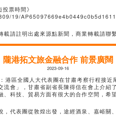
短投票時間》
02309/19/AP65097669e4b0449c0b5d1611
註明出處來源點新聞，商業轉載請聯繫點新聞in
隴港拓文旅金融合作 前景廣闊
2023-09-16
道：港區全國人大代表團在甘肅考察行程接近
交流會」，甘肅省副省長陳得信在會上介紹
融、科技、貿易方面有很大的合作空間，希
說，代表團從敦煌出發，途經酒泉、嘉峪關