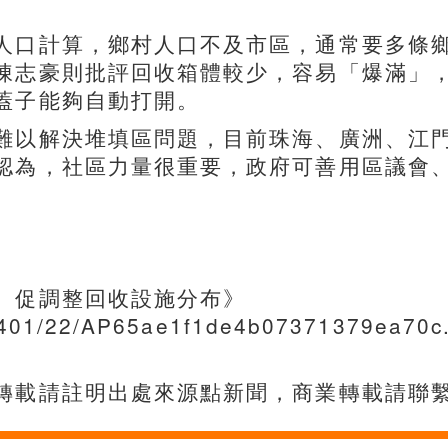
人口計算，鄉村人口不及市區，通常要多條
陳志豪則批評回收箱體較少，容易「爆滿」
蓋子能夠自動打開。
難以解決堆填區問題，目前珠海、廣洲、江
認為，社區力量很重要，政府可善用區議會
 促調整回收設施分布》
2401/22/AP65ae1f1de4b07371379ea70c
註明出處來源點新聞，商業轉載請聯繫點新聞in