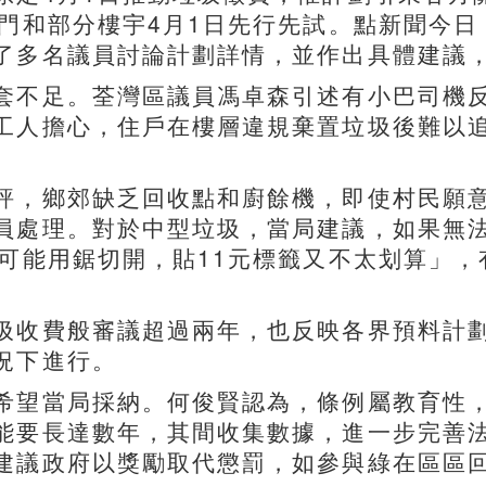
門和部分樓宇4月1日先行先試。點新聞今日
了多名議員討論計劃詳情，並作出具體建議
套不足。荃灣區議員馮卓森引述有小巴司機
工人擔心，住戶在樓層違規棄置垃圾後難以
評，鄉郊缺乏回收點和廚餘機，即使村民願
員處理。對於中型垃圾，當局建議，如果無
唔可能用鋸切開，貼11元標籤又不太划算」
圾收費般審議超過兩年，也反映各界預料計
況下進行。
希望當局採納。何俊賢認為，條例屬教育性
能要長達數年，其間收集數據，進一步完善
建議政府以獎勵取代懲罰，如參與綠在區區