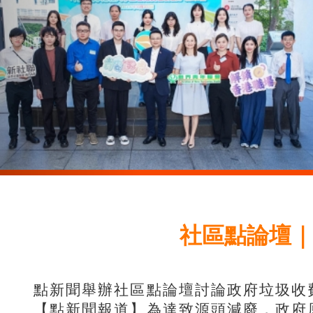
社區點論壇
點新聞舉辦社區點論壇討論政府垃圾收
【點新聞報道】為達致源頭減廢，政府