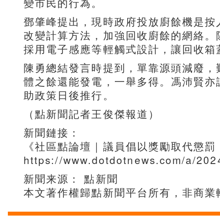
變市民的行為。
鄧肇峰提出，現時政府投放廚餘機是按
改變計算方法，加強回收廚餘的網絡。
採用電子感應等輕觸式設計，讓回收箱
陳勇總結發言時提到，單靠源頭減廢，
體之餘還能發電，一舉多得。馮沛賢亦
助政策日後推行。
（點新聞記者王俊傑報道）
新聞鏈接：
《社區點論壇｜議員倡以獎勵取代懲罰
https://www.dotdotnews.com/a/20
新聞来源： 點新聞
本文著作權歸點新聞平台所有，非商業轉載請