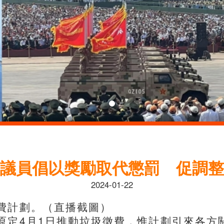
｜議員倡以獎勵取代懲罰 促調整
2024-01-22
費計劃。（直播截圖）
原定4月1日推動垃圾徵費，惟計劃引來各方