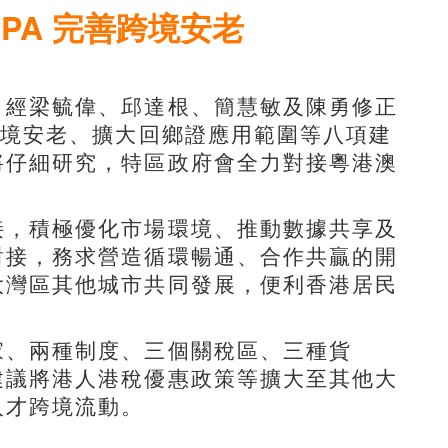
PA 完善跨境安老
經梁毓偉、邱達根、簡慧敏及陳勇修正
跨境安老、擴大回鄉證應用範圍等八項建
將仔細研究，特區政府會全力對接粵港澳
，積極優化市場環境、推動數據共享及
對接，務求營造循環暢通、合作共贏的開
大灣區其他城市共同發展，便利香港居民
、兩種制度、三個關稅區、三種貨
建議將港人港稅優惠政策等擴大至其他大
人才跨境流動。