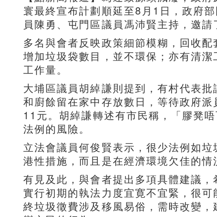
寰最終宣布計劃順延至8月1日，政府部
員陳勇、屯門區議員馮沛賢主持，邀請
多名與會者反映政策細節模糊，回收配
增加垃圾袋數目，並不環保；亦有清潔
工作量。
大埔區議員胡綽謙則提到，有村代表批
和廚餘留在家中存放數日，等待政府派
11元。胡綽謙轉述有市民稱，「膠凳
法例的風險。
立法會議員何俊賢表示，很少法例如垃
港性措施，而且是在經濟環境欠佳的情
有見及此，與會者提出多項具體建議，
實行初期的執法力度宜寛不宜緊，很可
終垃圾徵費涉及移風易俗，需時改變，